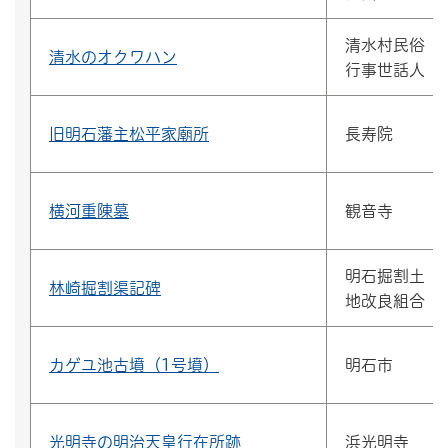
清水村民俗
清水のオクワハン
行事世話人
旧明石藩主松平家廟所
長寿院
横河重陳墓
観音寺
明石掘割土
林崎掘割渠記碑
地改良組合
カゲユ池古墳（1号墳）
明石市
光明寺の明治天皇行在所跡
浜光明寺