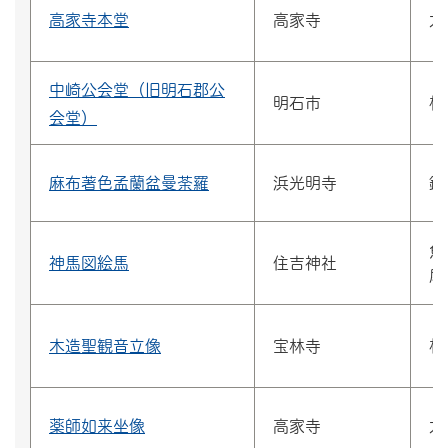
高家寺本堂
高家寺
太
中崎公会堂（旧明石郡公
明石市
相
会堂）
麻布著色孟蘭盆曼荼羅
浜光明寺
鍛
魚
神馬図絵馬
住吉神社
尾
木造聖観音立像
宝林寺
材
薬師如来坐像
高家寺
太