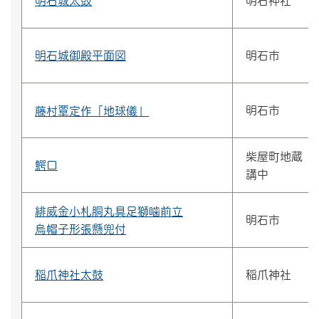
明石城太鼓
明石神社
明石城御殿平面図
明石市
明石市
藤村覃定作「地球儀」
柴屋町地蔵
鰐口
講中
緋威金小札胴丸具足獅噛前立
明石市
烏帽子形張懸兜付
稲爪神社太鼓
稲爪神社