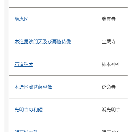
龍虎図
瑞雲寺
木造毘沙門天及び両脇侍像
宝蔵寺
石造狛犬
柿本神社
木造地蔵菩薩坐像
延命寺
光明寺の和鐘
浜光明寺