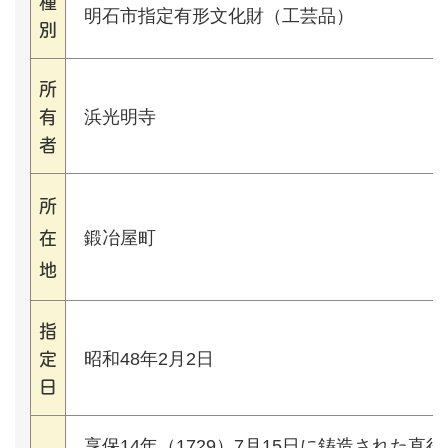
種
明石市指定有形文化財（工芸品）
別
所
浜光明寺
有
者
所
鍛冶屋町
在
地
指
昭和48年2月2日
定
日
享保14年（1729）7月15日に鋳造された直径