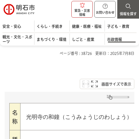
明石市
緊急・災害
お問い合わせ
情報を探す
情報
安全・安心
くらし・手続き
健康・医療・福祉
子ども・教育
観光・文化・スポ
まちづくり・環境
しごと・産業
市政情報
ーツ
ページ番号 : 38726
更新日：2025年7月8日
画面サイズで表示
名
光明寺の和鐘（こうみょうじのわしょう）
称