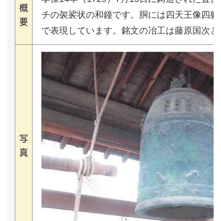
概
チの袈裟状の和鐘です。胴には四天王像四躯
要
で表現しています。銘文の冶工は藤原国次と
写
真