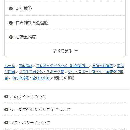
明石城跡
住吉神社石造燈籠
石造五輪塔
すべて見る
ホーム
>
市政情報
>
市役所へのアクセス（庁舎案内）
>
各課室別案内
>
市民
生活局
>
市民生活局文化・スポーツ室
>
文化・スポーツ室文化・国際交流担
当
>
市内の指定・登録文化財
> 光明寺の和鐘
このサイトについて
ウェブアクセシビリティについて
プライバシーについて