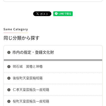
同じ分類から探す
市内の指定・登録文化財
明石城 巽櫓と坤櫓
後桜町天皇宸翰短籍
仁孝天皇宸翰及一座短籍
桜町天皇宸翰及一座短籍