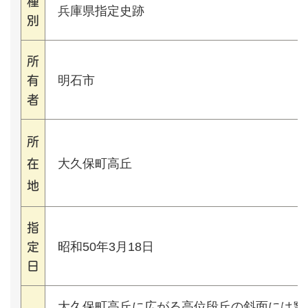
種
兵庫県指定史跡
別
所
明石市
有
者
所
大久保町高丘
在
地
指
昭和50年3月18日
定
日
大久保町高丘に広がる高位段丘の斜面には窯