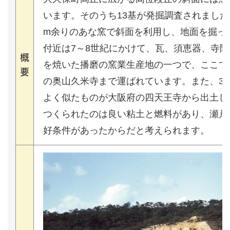
います。そのうち13基が発掘調査されました
m余りのあな窯で斜面を利用し、地面を掘っ
付近は7～8世紀にかけて、瓦、須恵器、寺
概
を焼いた播磨の窯業生産地の一つで、ここで
要
の奥山久米寺まで運ばれています。また、3
よく似たものが大阪府の四天王寺から出土し
つくられたのは良い粘土と燃料があり、瀬戸
好条件があったからだと考えられます。