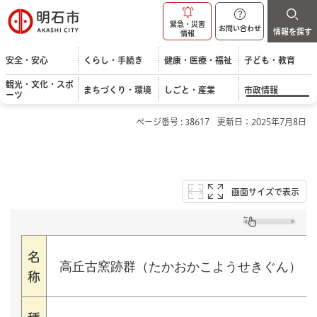
明石市
緊急・災害
お問い合わせ
情報を探す
情報
安全・安心
くらし・手続き
健康・医療・福祉
子ども・教育
観光・文化・スポ
まちづくり・環境
しごと・産業
市政情報
ーツ
ページ番号 : 38617
更新日：2025年7月8日
画面サイズで表示
名
高丘古窯跡群（たかおかこようせきぐん）
称