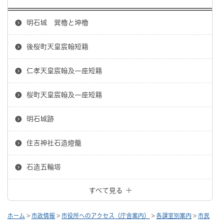
明石城 巽櫓と坤櫓
後桜町天皇宸翰短籍
仁孝天皇宸翰及一座短籍
桜町天皇宸翰及一座短籍
明石城跡
住吉神社石造燈籠
石造五輪塔
すべて見る
ホーム
>
市政情報
>
市役所へのアクセス（庁舎案内）
>
各課室別案内
>
市民