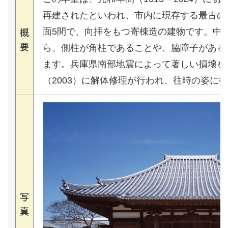
再建されたといわれ、市内に現存する最古の
面5間で、向拝をもつ寄棟造の建物です。中
概
要
ら、側柱が角柱であることや、脇障子がある
ます。兵庫県南部地震によって著しい損壊を
（2003）に解体修理が行われ、往時の姿に
写
真