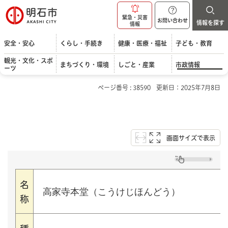
明石市
緊急・災害
お問い合わせ
情報を探す
情報
安全・安心
くらし・手続き
健康・医療・福祉
子ども・教育
観光・文化・スポ
まちづくり・環境
しごと・産業
市政情報
ーツ
ページ番号 : 38590
更新日：2025年7月8日
画面サイズで表示
名
高家寺本堂（こうけじほんどう）
称