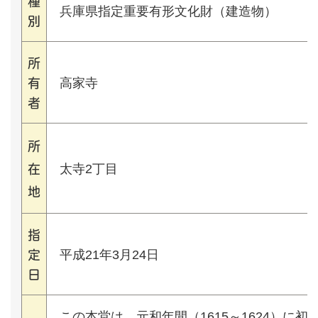
種
兵庫県指定重要有形文化財（建造物）
別
所
高家寺
有
者
所
太寺2丁目
在
地
指
平成21年3月24日
定
日
この本堂は、元和年間（1615～1624）に