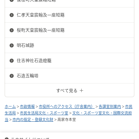
仁孝天皇宸翰及一座短籍
桜町天皇宸翰及一座短籍
明石城跡
住吉神社石造燈籠
石造五輪塔
すべて見る
ホーム
>
市政情報
>
市役所へのアクセス（庁舎案内）
>
各課室別案内
>
市民
生活局
>
市民生活局文化・スポーツ室
>
文化・スポーツ室文化・国際交流担
当
>
市内の指定・登録文化財
> 高家寺本堂