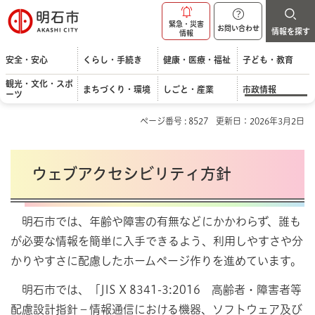
明石市
緊急・災害
お問い合わせ
情報を探す
情報
安全・安心
くらし・手続き
健康・医療・福祉
子ども・教育
観光・文化・スポ
まちづくり・環境
しごと・産業
市政情報
ーツ
ページ番号 : 8527
更新日：2026年3月2日
ウェブアクセシビリティ方針
明石市では、年齢や障害の有無などにかかわらず、誰も
が必要な情報を簡単に入手できるよう、利用しやすさや分
かりやすさに配慮したホームページ作りを進めています。
明石市では、「JIS X 8341-3:2016 高齢者・障害者等
配慮設計指針－情報通信における機器、ソフトウェア及び