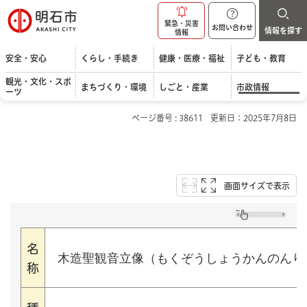
明石市
緊急・災害
お問い合わせ
情報を探す
情報
安全・安心
くらし・手続き
健康・医療・福祉
子ども・教育
観光・文化・スポ
まちづくり・環境
しごと・産業
市政情報
ーツ
ページ番号 : 38611
更新日：2025年7月8日
画面サイズで表示
名
木造聖観音立像（もくぞうしょうかんのんり
称