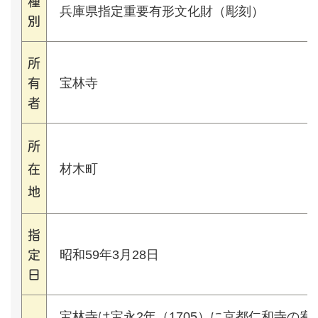
種
兵庫県指定重要有形文化財（彫刻）
別
所
宝林寺
有
者
所
材木町
在
地
指
昭和59年3月28日
定
日
宝林寺は宝永2年（1705）に京都仁和寺の