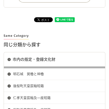
同じ分類から探す
市内の指定・登録文化財
明石城 巽櫓と坤櫓
後桜町天皇宸翰短籍
仁孝天皇宸翰及一座短籍