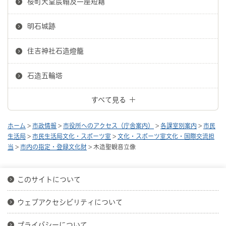
桜町天皇宸翰及一座短籍
明石城跡
住吉神社石造燈籠
石造五輪塔
すべて見る
ホーム
>
市政情報
>
市役所へのアクセス（庁舎案内）
>
各課室別案内
>
市民
生活局
>
市民生活局文化・スポーツ室
>
文化・スポーツ室文化・国際交流担
当
>
市内の指定・登録文化財
> 木造聖観音立像
このサイトについて
ウェブアクセシビリティについて
プライバシーについて