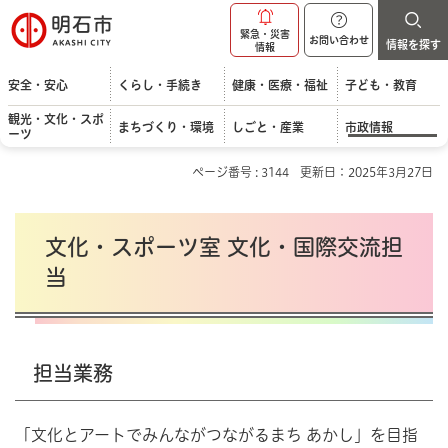
明石市
緊急・災害
お問い合わせ
情報を探す
情報
安全・安心
くらし・手続き
健康・医療・福祉
子ども・教育
観光・文化・スポ
まちづくり・環境
しごと・産業
市政情報
ーツ
ページ番号 : 3144
更新日：2025年3月27日
文化・スポーツ室 文化・国際交流担
当
担当業務
「文化とアートでみんながつながるまち あかし」を目指