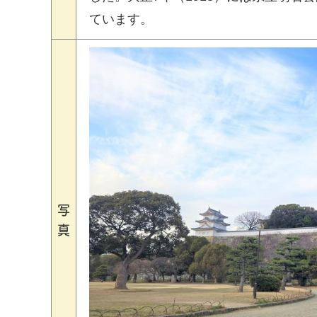
ています。
写
真