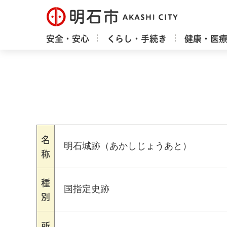
明石市
安全・安心
くらし・手続き
健康・医
名
明石城跡（あかしじょうあと）
称
種
国指定史跡
別
所