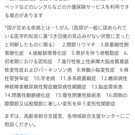
ベッドなどのレンタルなどの介護保険サービスを利用でき
る場合があります
*国が定める疾病とは…1.がん（医師が一般に認められて
いる医学的知見に基づき回復の見込みがない状態に至った
と判断したものに限る） 2.関節リウマチ 3.筋萎縮性側
索硬化症 4.後縦靭帯骨化症 5.骨折を伴う骨粗鬆症 6.
初老期における認知症 7.進行性核上性麻痺大脳皮質基底
核変性症およびパーキンソン病 8.脊髄小脳変性症 9.脊
柱管狭窄症 10.早老病 11.多系統萎縮症 12.糖尿病性
神経障害糖尿病性腎症糖尿病性網膜症 13.脳血管疾患
14.閉塞性動脈硬化症 15.慢性閉塞性肺疾患 16.両側の
膝関節又は股関節に著しい変形を伴う変形性関節症
まずは、高齢者総合支援室、各地域総合支援センターにご
相談ください。