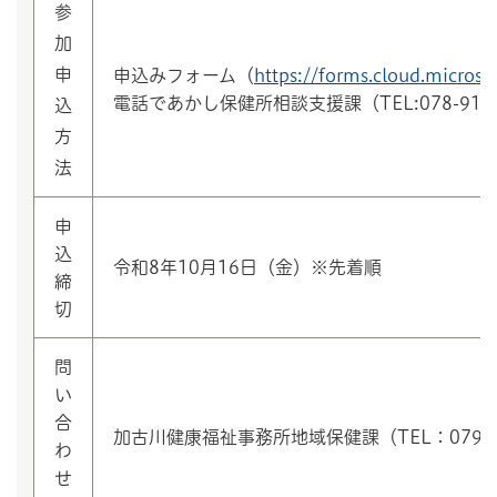
参
加
申
申込みフォーム（
https://forms.cloud.micro
電話であかし保健所相談支援課（TEL:078-918-
込
方
法
申
込
令和8年10月16日（金）※先着順
締
切
問
い
合
加古川健康福祉事務所地域保健課（TEL：079-42
わ
せ