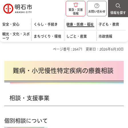
明石市
緊急・災害
お問い合わせ
情報を探す
情報
安全・安心
くらし・手続き
健康・医療・福祉
子ども・教育
観光・文化・スポ
まちづくり・環境
しごと・産業
市政情報
ーツ
ページ番号 : 26471
更新日：2026年6月30日
難病・小児慢性特定疾病の療養相談
相談・支援事業
個別相談について