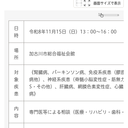
画面サイズで表示
日
令和8年11月15日（日）13：00～16：00
時
場
加古川市総合福祉会館
所
対
《腎臓病、パーキンソン病、免疫系疾患（膠原
象
病他）、神経系疾患（脊髄小脳変性症・筋無力症
疾
S・その他）、肝臓病、網膜色素変性症、心臓
患
病》
内
専門医等による相談（医療・リハビリ・歯科・
容