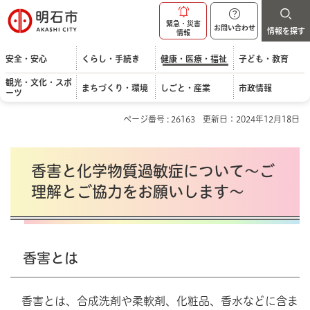
明石市
緊急・災害
お問い合わせ
情報を探す
情報
安全・安心
くらし・手続き
健康・医療・福祉
子ども・教育
観光・文化・スポ
まちづくり・環境
しごと・産業
市政情報
ーツ
ページ番号 : 26163
更新日：2024年12月18日
香害と化学物質過敏症について～ご
理解とご協力をお願いします～
香害とは
香害とは、合成洗剤や柔軟剤、化粧品、香水などに含ま