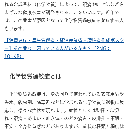
れる合成香料（化学物質）によって、頭痛や吐き気などさ
まざまな健康被害が誘発されることをいいます。近年で
は、この香害が原因となって化学物質過敏症を発症する人
もいます。
【消費者庁・厚生労働省・経済産業省・環境省作成ポスタ
ー】その香り 困っている人がいるかも？（PNG：
103KB）
化学物質過敏症とは
化学物質過敏症は、身の回りで使われている家庭用品や
香水、殺虫剤、除草剤などに含まれる化学物質に過敏に反
応し、様々な症状が現れます。症状としては動悸・息切
れ・頭痛・めまい・吐き気・のどの痛み・皮膚炎・不眠・
不安・全身倦怠感などがありますが、症状の種類と程度は