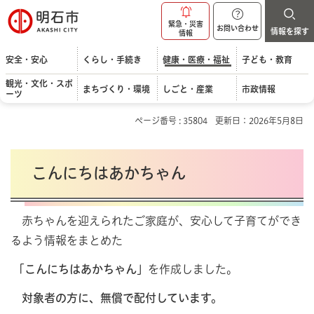
明石市
緊急・災害
お問い合わせ
情報を探す
情報
安全・安心
くらし・手続き
健康・医療・福祉
子ども・教育
観光・文化・スポ
まちづくり・環境
しごと・産業
市政情報
ーツ
ページ番号 : 35804
更新日：2026年5月8日
こんにちはあかちゃん
赤ちゃんを迎えられたご家庭が、安心して子育てができ
るよう情報をまとめた
「こんにちはあかちゃん」
を作成しました。
対象者の方に、無償で配付しています。