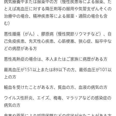
病気療養中または服薬中の方（慢性疾患等による服薬、た
とえば高血圧に対する降圧剤等の服用や気管支ぜんそくの
治療中の場合、精神疾患等による服薬・通院の場合も含
む）
悪性腫瘍（がん）、膠原病（慢性関節リウマチなど）、自
己免疫疾患、先天性心疾患、心筋梗塞、狭心症、脳卒中な
どの病歴がある方
悪性高熱症の場合は、本人またはご家族に病歴がある方
最高血圧が151以上または89以下の方、最低血圧が101以
上の方
輸血を受けたことがある方、貧血の方、血液の病気の方
ウイルス性肝炎、エイズ、梅毒、マラリアなどの感染症の
病気の方
食事や薬等により呼吸困難などの症状が出たことがある方