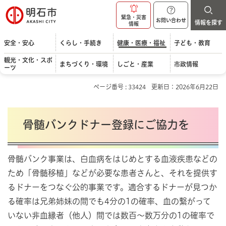
明石市
緊急・災害
お問い合わせ
情報を探す
情報
安全・安心
くらし・手続き
健康・医療・福祉
子ども・教育
観光・文化・スポ
まちづくり・環境
しごと・産業
市政情報
ーツ
ページ番号 : 33424
更新日：2026年6月22日
骨髄バンクドナー登録にご協力を
骨髄バンク事業は、白血病をはじめとする血液疾患などの
ため「骨髄移植」などが必要な患者さんと、それを提供す
るドナーをつなぐ公的事業です。適合するドナーが見つか
る確率は兄弟姉妹の間でも4分の1の確率、血の繋がって
いない非血縁者（他人）間では数百～数万分の1の確率で