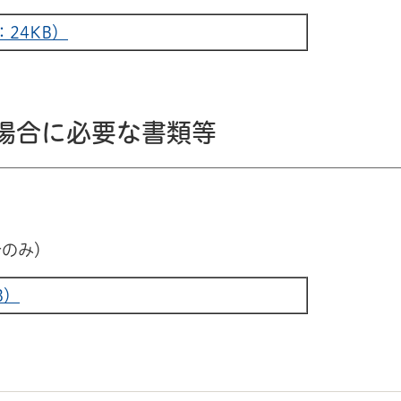
24KB）
場合に必要な書類等
合のみ）
B）