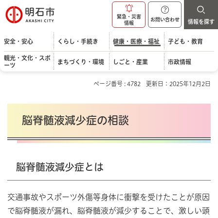
明石市
緊急・災害
お問い合わせ
情報を探す
情報
安全・安心
くらし・手続き
健康・医療・福祉
子ども・教育
観光・文化・スポ
まちづくり・環境
しごと・産業
市政情報
ーツ
ページ番号 : 4782
更新日：2025年12月2日
脳脊髄液減少症の相談
脳脊髄液減少症とは
交通事故やスポーツ外傷等身体に衝撃を受けたことが原因
で脳脊髄液が漏れ、脳脊髄液が減少することで、激しい頭