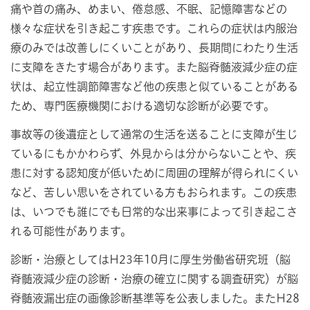
痛や首の痛み、めまい、倦怠感、不眠、記憶障害などの
様々な症状を引き起こす疾患です。これらの症状は内服治
療のみでは改善しにくいことがあり、長期間にわたり生活
に支障をきたす場合があります。また脳脊髄液減少症の症
状は、起立性調節障害など他の疾患と似ていることがある
ため、専門医療機関における適切な診断が必要です。
事故等の後遺症として通常の生活を送ることに支障が生じ
ているにもかかわらず、外見からは分からないことや、疾
患に対する認知度が低いために周囲の理解が得られにくい
など、苦しい思いをされている方もおられます。この疾患
は、いつでも誰にでも日常的な出来事によって引き起こさ
れる可能性があります。
診断・治療としてはH23年10月に厚生労働省研究班（脳
脊髄液減少症の診断・治療の確立に関する調査研究）が脳
脊髄液漏出症の画像診断基準等を公表しました。またH28