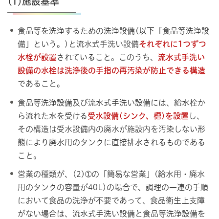
(1)施設基準
食品等を洗浄するための洗浄設備(以下「食品等洗浄設
備」という。)と流水式手洗い設備
それぞれに1つずつ
水栓が設置
されていること。このうち、
流水式手洗い
設備の水栓は洗浄後の手指の再汚染が防止できる構造
であること。
食品等洗浄設備及び流水式手洗い設備には、給水栓か
ら流れた水を受ける
受水設備(シンク、槽)を設置
し、
その構造は受水設備内の廃水が施設内を汚染しない形
態により廃水用のタンクに直接排水されるものである
こと。
営業の種類が、(2)➀の「簡易な営業」(給水用・廃水
用のタンクの容量が40L)の場合で、調理の一連の手順
において食品の洗浄が不要であって、食品衛生上支障
がない場合は、流水式手洗い設備と食品等洗浄設備を