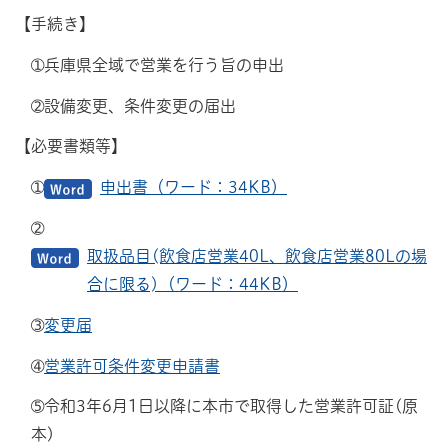
【手続き】
➀兵庫県全域で営業を行う旨の申出
➁設備変更、条件変更の届出
【必要書類等】
➀
申出書（ワード：34KB）
➁
取扱品目(飲食店営業40L、飲食店営業80Lの場
合に限る)（ワード：44KB）
➂
変更届
➃
営業許可条件変更申請書
➄令和3年6月1日以降に本市で取得した営業許可証(原
本)