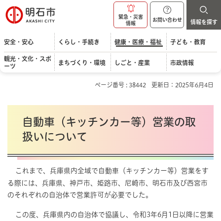
明石市
緊急・災害
お問い合わせ
情報を探す
情報
安全・安心
くらし・手続き
健康・医療・福祉
子ども・教育
観光・文化・スポ
まちづくり・環境
しごと・産業
市政情報
ーツ
ページ番号 : 38442
更新日：2025年6月4日
自動車（キッチンカー等）営業の取
扱いについて
これまで、兵庫県内全域で自動車（キッチンカー等）営業をす
る際には、兵庫県、神戸市、姫路市、尼崎市、明石市及び西宮市
のそれぞれの自治体で営業許可が必要でした。
この度、兵庫県内の自治体で協議し、令和3年6月1日以降に営業