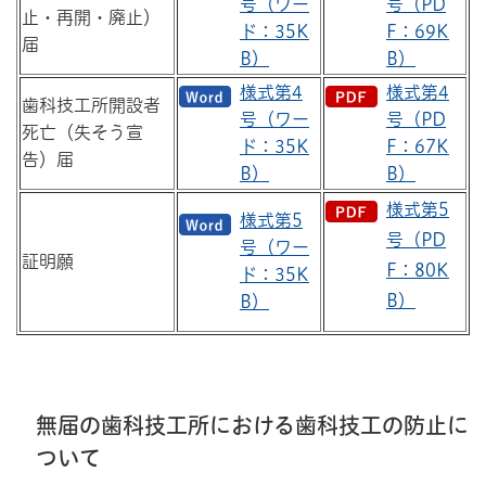
号（ワー
号（PD
止・再開・廃止）
ド：35K
F：69K
届
B）
B）
様式第4
様式第4
歯科技工所開設者
号（ワー
号（PD
死亡（失そう宣
ド：35K
F：67K
告）届
B）
B）
様式第5
様式第5
号（PD
号（ワー
証明願
F：80K
ド：35K
B）
B）
無届の歯科技工所における歯科技工の防止に
ついて