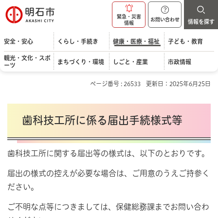
明石市
緊急・災害
お問い合わせ
情報を探す
情報
安全・安心
くらし・手続き
健康・医療・福祉
子ども・教育
観光・文化・スポ
まちづくり・環境
しごと・産業
市政情報
ーツ
ページ番号 : 26533
更新日：2025年6月25日
歯科技工所に係る届出手続様式等
歯科技工所に関する届出等の様式は、以下のとおりです。
届出の様式の控えが必要な場合は、ご用意のうえご持参く
ださい。
ご不明な点等につきましては、保健総務課までお問い合わ