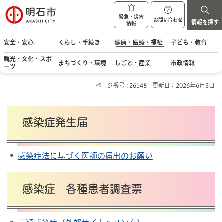
明石市
緊急・災害
お問い合わせ
情報を探す
情報
安全・安心
くらし・手続き
健康・医療・福祉
子ども・教育
観光・文化・スポ
まちづくり・環境
しごと・産業
市政情報
ーツ
ページ番号 : 26548
更新日：2026年6月3日
感染症発生届
感染症法に基づく医師の届出のお願い
感染症 各種患者調査票