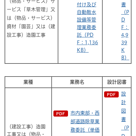
（物品・サービス）サ
付け及び
書
ービス「草木管理」又
自動散水
（P
は（物品・サービス）
設備等管
D
資材「園芸」又は（建
理業務委
F：
設工事）造園工事
託（PD
4,9
F：1,136
39
KB）
K
B）
業種
業務名
設計図書
設
計
図
市内東部・西
書
部道路除草業
（建設工事）造園
（P
務委託（単価
工事又は（物品・