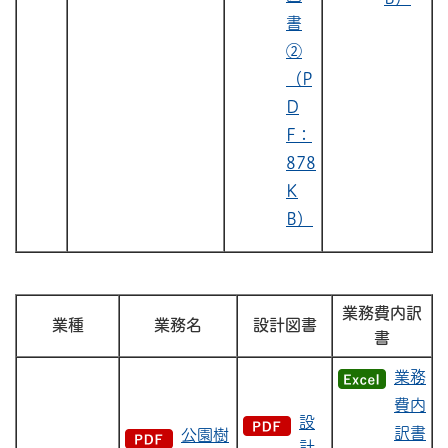
書
②
（P
D
F：
878
K
B）
業務費内訳
業種
業務名
設計図書
書
業務
費内
設
訳書
公園樹
計