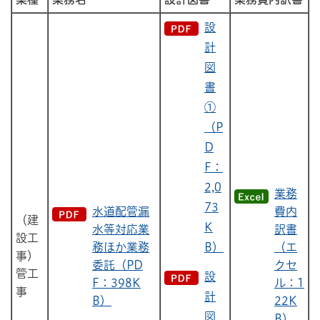
設
計
図
書
①
（P
D
F：
2,0
業務
73
水道配管漏
費内
（建
K
水等対応業
訳書
設工
務ほか業務
B）
（エ
事）
委託（PD
クセ
管工
設
F：398K
ル：1
事
計
B）
22K
図
B）