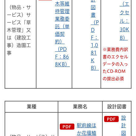
木等維
（エ
（物品・サ
図
持管理
クセ
ービス）サ
書
業務委
ル：
ービス「草
（P
託（単
30K
木管理」又
D
価契
は（建設工
F：
B）
約）
事）造園工
1,0
（PD
※業務費内訳
事
81
F：86
書のエクセル
K
8KB）
データの入っ
B）
たCD-ROM
の提出必須
業種
業務名
設計図書
設
駅前線ほ
計
か花壇植
図