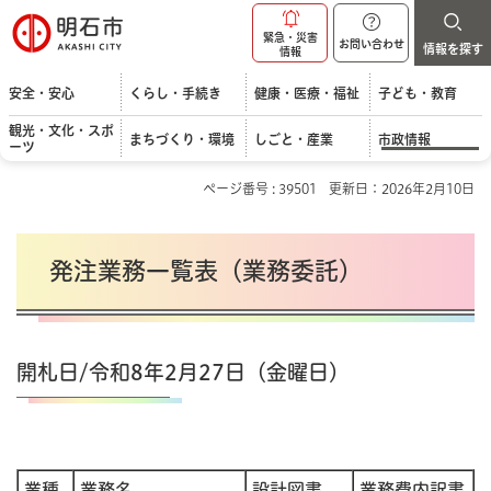
明石市
緊急・災害
お問い合わせ
情報を探す
情報
安全・安心
くらし・手続き
健康・医療・福祉
子ども・教育
観光・文化・スポ
まちづくり・環境
しごと・産業
市政情報
ーツ
ページ番号 : 39501
更新日：2026年2月10日
発注業務一覧表（業務委託）
開札日/令和8年2月27日（金曜日）
業種
業務名
設計図書
業務費内訳書