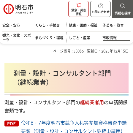
明石市
緊急・災害
お問い合わせ
情報を探す
情報
安全・安心
くらし・手続き
健康・医療・福祉
子ども・教育
観光・文化・スポ
まちづくり・環境
しごと・産業
市政情報
ーツ
ページ番号 : 35086
更新日：2023年12月15日
測量・設計・コンサルタント部門
（継続業者）
測量・設計・コンサルタント部門の
継続業者用
の申請関係
書類です。
令和6・7年度明石市競争入札等参加資格審査申請
要領（測量・設計・コンサルタント継続申請用）