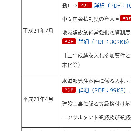
動）⇒
詳細（PDF：1
中間前金払制度の導入⇒
平成21年7月
地域建設業経営強化融資制度
詳細（PDF：309KB
「工事成績を入札参加要件と
本化等）
水道部発注案件に係る入札・
詳細（PDF：99KB）
平成21年4月
建設工事に係る等級格付け基
コンサルタント業務及び業務