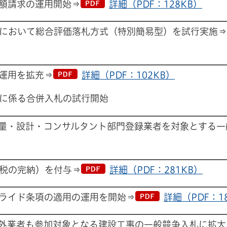
額請求の運用開始⇒
詳細（PDF：128KB）
において総合評価落札方式（特別簡易型）を試行実施⇒
運用を拡充⇒
詳細（PDF：102KB）
に係る合併入札の試行開始
量・設計・コンサルタント部門登録業者を対象とする一
税の完納）を付与⇒
詳細（PDF：281KB）
ライド条項の適用の運用を開始⇒
詳細（PDF：1
外業者も参加対象となる建設工事の一般競争入札に拡大