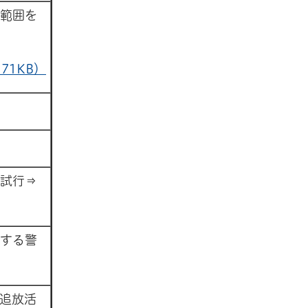
範囲を
71KB）
試行⇒
する警
追放活