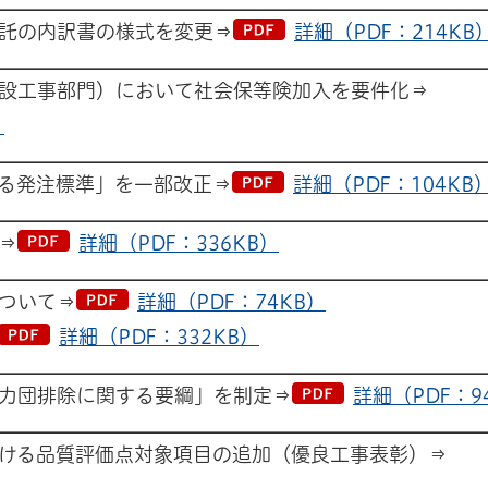
託の内訳書の様式を変更⇒
詳細（PDF：214KB
設工事部門）において社会保等険加入を要件化⇒
）
る発注標準」を一部改正⇒
詳細（PDF：104KB
⇒
詳細（PDF：336KB）
ついて⇒
詳細（PDF：74KB）
詳細（PDF：332KB）
力団排除に関する要綱」を制定⇒
詳細（PDF：9
ける品質評価点対象項目の追加（優良工事表彰）⇒