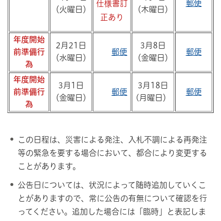
郵便
仕様書訂
（火曜日）
（木曜日）
正あり
年度開始
2月21日
3月8日
前準備行
郵便
郵便
（水曜日）
（金曜日）
為
年度開始
3月1日
3月18日
前準備行
郵便
郵便
（金曜日）
(月曜日）
為
この日程は、災害による発注、入札不調による再発注
等の緊急を要する場合において、都合により変更する
ことがあります。
公告日については、状況によって随時追加していくこ
とがありますので、常に公告の有無について確認を行
ってください。追加した場合には「臨時」と表記しま