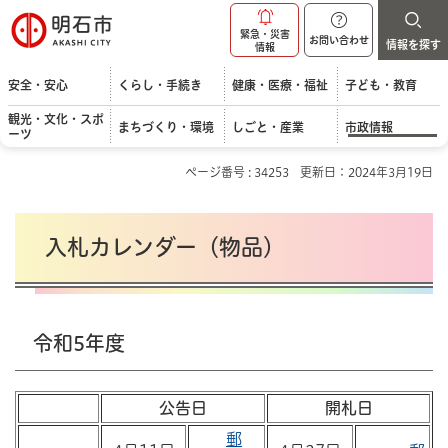
明石市
緊急・災害
お問い合わせ
情報を探す
情報
安全・安心
くらし・手続き
健康・医療・福祉
子ども・教育
観光・文化・スポ
まちづくり・環境
しごと・産業
市政情報
ーツ
ページ番号 : 34253
更新日：2024年3月19日
入札カレンダー（物品）
令和5年度
公告日
開札日
郵