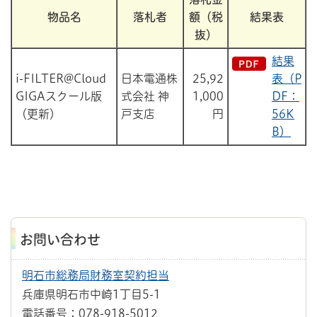
物品名
落札者
額（税
結果表
抜）
結果
i-FILTER@Cloud
日本電通株
25,92
表（P
GIGAスクール版
式会社 神
1,000
DF：
（更新）
戸支店
円
56K
B）
お問い合わせ
明石市総務局財務室契約担当
兵庫県明石市中崎1丁目5-1
電話番号：078-918-5012