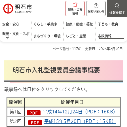
明石市
緊急・災害
お問い合わせ
情報を探す
情報
安全・安心
くらし・手続き
健康・医療・福祉
子ども・教育
観光・文化・スポ
まちづくり・環境
しごと・産業
市政情報
ーツ
ページ番号 : 11761
更新日：2026年2月20日
明石市入札監視委員会議事概要
議事録へは日付をクリックしてください。
開催回
開催年月日
第1回
平成14年12月24日（PDF：16KB）
第2回
平成15年5月20日（PDF：15KB）