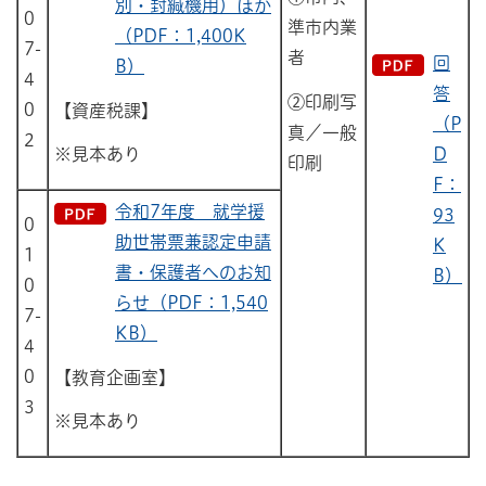
別・封緘機用）ほか
0
準市内業
（PDF：1,400K
7-
者
回
B）
4
答
②印刷写
0
【資産税課
】
（P
真／一般
2
※見本あり
D
印刷
F：
令和7年度 就学援
93
0
助世帯票兼認定申請
K
1
書・保護者へのお知
B）
0
らせ（PDF：1,540
7-
KB）
4
0
【教育企画室】
3
※見本あり