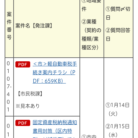
①地域要
件
①質問〆切
案
日
②業種
件
案件名【発注課】
番
（契約の
②質問回答
号
種類/業
日
種区分）
0
＜市＞軽自動車税手
1
続き案内チラシ（P
0
DF：659KB）
7-
【市民税課】
4
0
①1月14日
※見本あり
1
（火）
固定資産税納税通知
0
②1月15日
書用封筒（区内特
1
（水）
①市内、