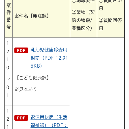
①地域要件
①質問〆切
案
日
②業種（契
件
案件名【発注課】
番
約の種類/
②質問回答
号
業種区分）
日
1
乳幼児健康診査用
2
封筒（PDF：2,91
1
6KB）
0
【こども健康課】
-4
0
※見本あり
1
1
返信用封筒（生活
2
福祉課）（PDF：
1