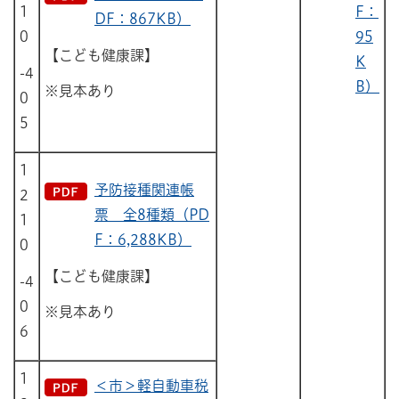
1
F：
DF：867KB）
0
95
【こども健康課】
K
-4
B）
※見本あり
0
5
1
予防接種関連帳
2
票 全8種類（PD
1
F：6,288KB）
0
【こども健康課】
-4
0
※見本あり
6
1
＜市＞軽自動車税