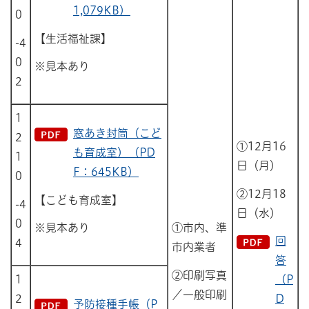
1,079KB）
0
【生活福祉課】
-4
0
※見本あり
2
1
窓あき封筒（こど
2
①12月16
も育成室）（PD
1
日（月）
F：645KB）
0
②12月18
【こども育成室】
-4
日（水）
0
①市内、準
※見本あり
回
4
市内業者
答
②印刷写真
1
（P
／一般印刷
2
D
予防接種手帳（P