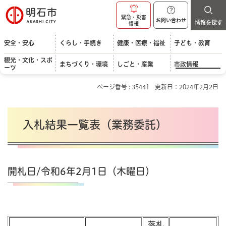
明石市
緊急・災害
お問い合わせ
情報を探す
情報
安全・安心
くらし・手続き
健康・医療・福祉
子ども・教育
観光・文化・スポ
まちづくり・環境
しごと・産業
市政情報
ーツ
ページ番号 : 35441
更新日：2024年2月2日
入札結果一覧表（業務委託）
開札日/令和6年2月1日（木曜日）
落札