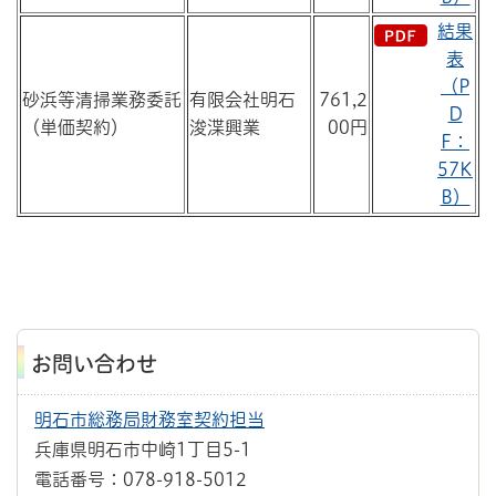
結果
表
（P
砂浜等清掃業務委託
有限会社明石
761,2
D
（単価契約）
浚渫興業
00円
F：
57K
B）
お問い合わせ
明石市総務局財務室契約担当
兵庫県明石市中崎1丁目5-1
電話番号：078-918-5012