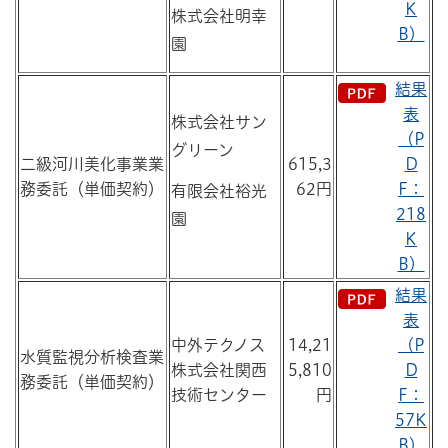
K
株式会社明幸
B）
園
結果
表
株式会社サン
（P
グリーン
二級河川美化事業業
615,3
D
務委託（単価契約）
62円
F：
有限会社裕光
218
園
K
B）
結果
表
中外テクノス
14,21
（P
水質監視分析検査業
株式会社関西
5,810
D
務委託（単価契約）
技術センター
円
F：
57K
B）