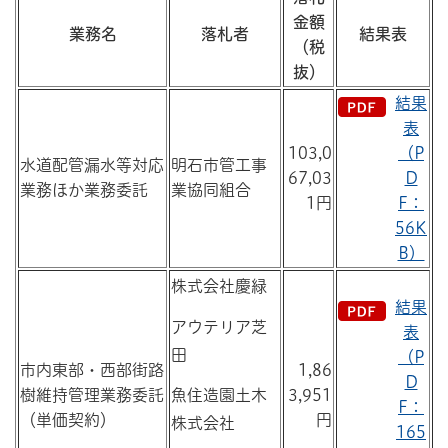
金額
業務名
落札者
結果表
（税
抜）
結果
表
103,0
（P
水道配管漏水等対応
明石市管工事
67,03
D
業務ほか業務委託
業協同組合
1円
F：
56K
B）
株式会社慶緑
結果
アウテリア芝
表
田
（P
市内東部・西部街路
1,86
D
樹維持管理業務委託
3,951
魚住造園土木
F：
（単価契約）
円
株式会社
165