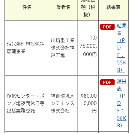
件名
業者名
額（税
結果表
抜）
結果
表
1,0
川崎重工業
（P
汚泥処理施設包括
75,000,
株式会社神
D
管理事業
000円
戸工場
F：
55K
B）
結果
表
浄化センター・ポ
神鋼環境メ
980,00
（P
ンプ場夜間休日等
ンテナンス
0,000
D
包括業務委託
株式会社
円
F：
58K
B）