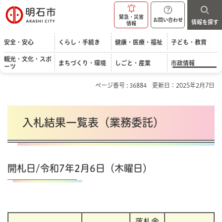
明石市
緊急・災害
お問い合わせ
情報を探す
情報
安全・安心
くらし・手続き
健康・医療・福祉
子ども・教育
観光・文化・スポ
まちづくり・環境
しごと・産業
市政情報
ーツ
ページ番号 : 36884
更新日：2025年2月7日
入札結果一覧表（業務委託）
開札日/令和7年2月6日（木曜日）
落札金