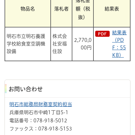
落札金
物品名
落札者
額（税
結果表
抜）
結果表
明石市立明石養護
株式会
2,770,0
（PD
学校給食室空調機
社安福
00円
F：55
設備
住設
KB）
お問い合わせ
明石市総務局財務室契約担当
兵庫県明石市中崎1丁目5-1
電話番号：078-918-5012
ファックス：078-918-5153