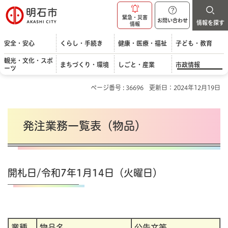
明石市
緊急・災害
お問い合わせ
情報を探す
情報
安全・安心
くらし・手続き
健康・医療・福祉
子ども・教育
観光・文化・スポ
まちづくり・環境
しごと・産業
市政情報
ーツ
ページ番号 : 36696
更新日：2024年12月19日
発注業務一覧表（物品）
開札日/令和7年1月14日（火曜日）
業種
物品名
公告文等