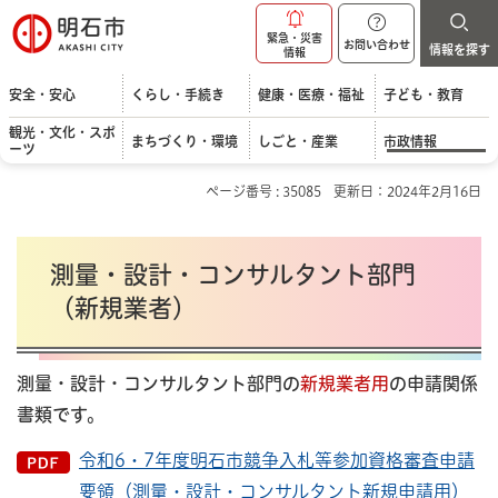
明石市
緊急・災害
お問い合わせ
情報を探す
情報
安全・安心
くらし・手続き
健康・医療・福祉
子ども・教育
観光・文化・スポ
まちづくり・環境
しごと・産業
市政情報
ーツ
ページ番号 : 35085
更新日：2024年2月16日
測量・設計・コンサルタント部門
（新規業者）
測量・設計・コンサルタント部門の
新規業者用
の申請関係
書類です。
令和6・7年度明石市競争入札等参加資格審査申請
要領（測量・設計・コンサルタント新規申請用）