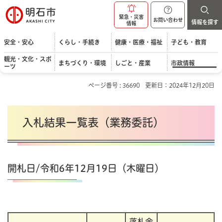
明石市
緊急・災害
お問い合わせ
情報を探す
情報
安全・安心
くらし・手続き
健康・医療・福祉
子ども・教育
観光・文化・スポ
まちづくり・環境
しごと・産業
市政情報
ーツ
ページ番号 : 36690
更新日：2024年12月20日
入札結果一覧表（業務委託）
開札日/令和6年12月19日（木曜日）
落札金