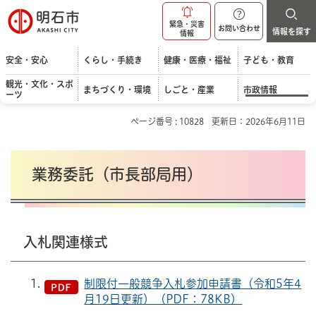
明石市
緊急・災害
お問い合わせ
情報を探す
情報
安全・安心
くらし・手続き
健康・医療・福祉
子ども・教育
観光・文化・スポ
まちづくり・環境
しごと・産業
市政情報
ーツ
ページ番号 : 10828
更新日：2026年6月11日
業務委託（市長部局用）
入札関連様式
制限付一般競争入札参加申請書（令和5年4
月19日更新）（PDF：78KB）