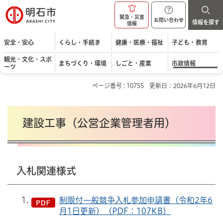
明石市
緊急・災害
お問い合わせ
情報を探す
情報
安全・安心
くらし・手続き
健康・医療・福祉
子ども・教育
観光・文化・スポ
まちづくり・環境
しごと・産業
市政情報
ーツ
ページ番号 : 10755
更新日：2026年6月12日
建設工事（公営企業管理者用）
入札関連様式
制限付一般競争入札参加申請書（令和2年6
月1日更新）（PDF：107KB）