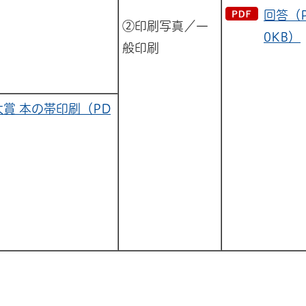
回答（P
②印刷写真／一
0KB）
般印刷
賞 本の帯印刷（PD