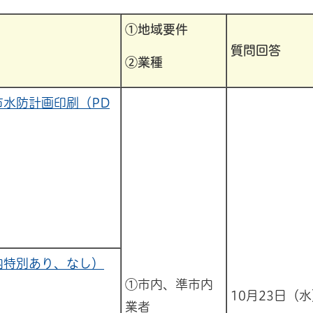
①地域要件
質問回答
②業種
水防計画印刷（PD
内特別あり、なし）
①市内、準市内
10月23日（
業者