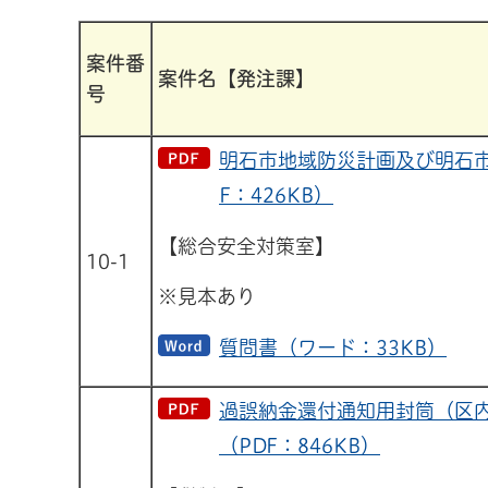
案件番
案件名【発注課】
号
明石市地域防災計画及び明石市
F：426KB）
【総合安全対策室】
10-1
※見本あり
質問書（ワード：33KB）
過誤納金還付通知用封筒（区
（PDF：846KB）