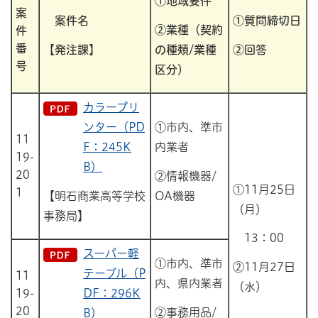
①地域要件
案
案件名
①質問締切日
②業種（契約
件
番
【発注課】
の種類/業種
②回答
号
区分）
カラープリ
ンター（PD
①市内、準市
11
F：245K
内業者
19-
B）
20
②情報機器/
①11月25日
1
【明石商業高等学校
OA機器
（月）
事務局】
13：00
スーパー軽
①市内、準市
②11月27日
テーブル（P
11
内、県内業者
（水）
19-
DF：296K
20
②事務用品/
B）