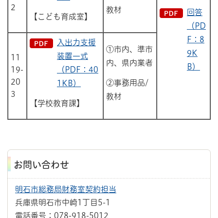
2
教材
回答
【こども育成室】
（PD
F：8
入出力支援
①市内、準市
9K
装置一式
11
内、県内業者
B）
19-
（PDF：40
20
②事務用品/
1KB）
3
教材
【学校教育課】
お問い合わせ
明石市総務局財務室契約担当
兵庫県明石市中崎1丁目5-1
電話番号：078-918-5012