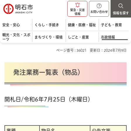
明石市
緊急・災害
お問い合わせ
情報を探す
情報
安全・安心
くらし・手続き
健康・医療・福祉
子ども・教育
観光・文化・スポ
まちづくり・環境
しごと・産業
市政情報
ーツ
ページ番号 : 36021
更新日：2024年7月9日
発注業務一覧表（物品）
開札日/令和6年7月25日（木曜日）
業種
物品名
公告文等