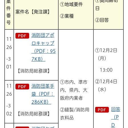
①質問締切
案
①地域要件
件
日
案件名【発注課】
番
②業種
②回答
号
消防団アポ
11
ロキャップ
26
①12月2日
（PDF：95
（月）
-3
7KB）
01
13:00
【消防局総務課】
②12月4日
①市内、準市
11
消防団革手
（水）
内、県内、大
26
袋（PDF：
阪府内業者
286KB）
-3
回答
②縫製/消防用
02
【消防局総務課】
（P
衣料品
D