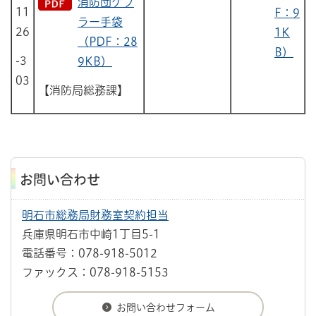
消防団ケブ
11
F：9
ラー手袋
26
1K
（PDF：28
B）
-3
9KB）
03
【消防局総務課】
お問い合わせ
明石市総務局財務室契約担当
兵庫県明石市中崎1丁目5-1
電話番号：078-918-5012
ファックス：078-918-5153