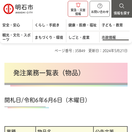
明石市
緊急・災害
お問い合わせ
情報を探す
情報
安全・安心
くらし・手続き
健康・医療・福祉
子ども・教育
観光・文化・スポ
まちづくり・環境
しごと・産業
市政情報
ーツ
ページ番号 : 35849
更新日：2024年5月21日
発注業務一覧表（物品）
開札日/令和6年6月6日（木曜日）
業種
物品名
公告文等