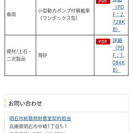
（PD
小型動力ポンプ付積載車
車両
F：2,
（ワンボックス型）
728K
B）
詳細
（PD
資材/土石・
海砂
F：1,
二次製品
084K
B）
お問い合わせ
明石市総務局財務室契約担当
兵庫県明石市中崎1丁目5-1