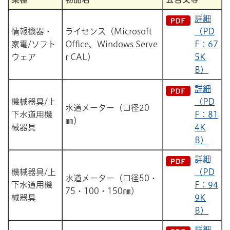
詳細
情報機器・
ライセンス（Microsoft
（PD
家電/ソフト
Office、Windows Serve
F：67
ウェア
r CAL）
5K
B）
詳細
機械器具/上
（PD
水道メーター（口径20
下水道用機
F：81
㎜）
械器具
4K
B）
詳細
機械器具/上
（PD
水道メーター（口径50・
下水道用機
F：94
75・100・150㎜）
械器具
9K
B）
詳細