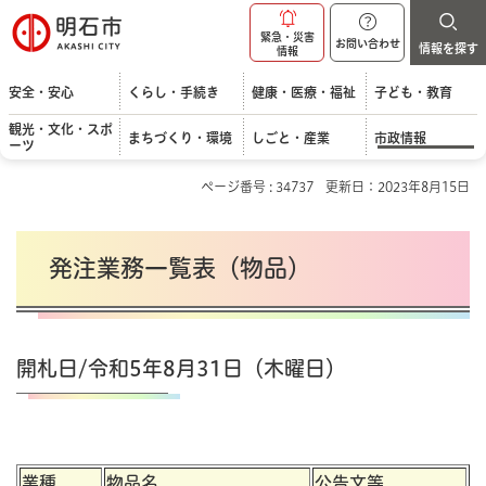
明石市
緊急・災害
お問い合わせ
情報を探す
情報
安全・安心
くらし・手続き
健康・医療・福祉
子ども・教育
観光・文化・スポ
まちづくり・環境
しごと・産業
市政情報
ーツ
ページ番号 : 34737
更新日：2023年8月15日
発注業務一覧表（物品）
開札日/令和5年8月31日（木曜日）
業種
物品名
公告文等