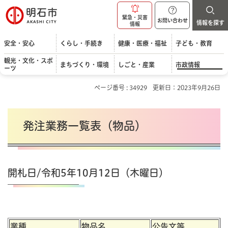
明石市
緊急・災害
お問い合わせ
情報を探す
情報
安全・安心
くらし・手続き
健康・医療・福祉
子ども・教育
観光・文化・スポ
まちづくり・環境
しごと・産業
市政情報
ーツ
ページ番号 : 34929
更新日：2023年9月26日
発注業務一覧表（物品）
開札日/令和5年10月12日（木曜日）
業種
物品名
公告文等