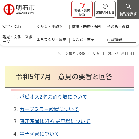
明石市
緊急・災害
お問い合わせ
情報を探す
情報
安全・安心
くらし・手続き
健康・医療・福祉
子ども・教育
観光・文化・スポ
まちづくり・環境
しごと・産業
市政情報
ーツ
ページ番号 : 34852
更新日：2023年9月15日
令和5年7月 意見の要旨と回答
パピオス2階の踊り場について
カーブミラー設置について
藤江海岸休憩所 駐車場について
電子図書について