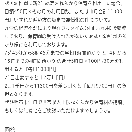
認可幼稚園に新2号認定され預かり保育を利用した場合、
日額450円×その月の利用日数、または『月合計11300
円』いずれか低い方の額まで無償化の件について。
昨今の経済不況により現在フルタイム(非正規雇用)で勤務
しており、保育園の受け入れ先がないため認可幼稚園の預
かり保育を利用しております。
7時45分から8時45分までの早朝1時間預かり と14時から
18時までの4時間預かり の合計5時間×100円/30分を利
用すると『毎日1000円』
21日出勤すると『2万1千円』
2万1千円から11300円を差し引くと『毎月9700円』の負
担となります。
ぜひ明石市独自で世帯収入上限なく預かり保育料の補填、
もしくは無償化をご検討いただけますでしょうか。
回答