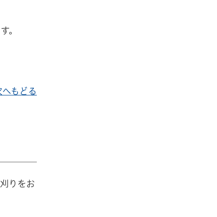
ます。
次へもどる
草刈りをお