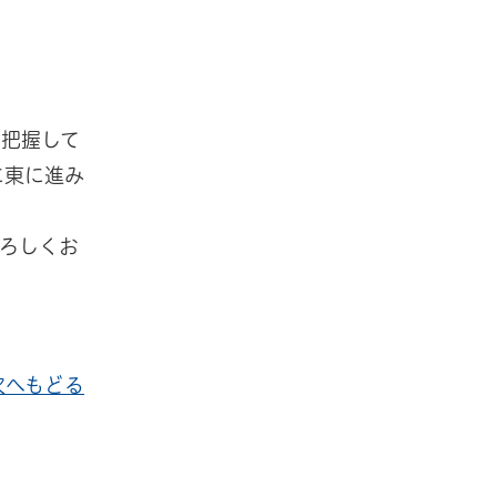
を把握して
に東に進み
ろしくお
次へもどる