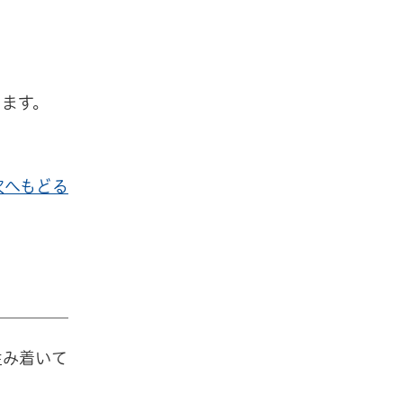
します。
次へもどる
住み着いて