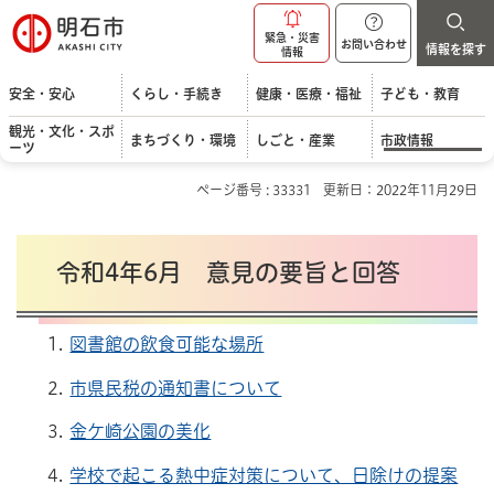
明石市
緊急・災害
お問い合わせ
情報を探す
情報
安全・安心
くらし・手続き
健康・医療・福祉
子ども・教育
観光・文化・スポ
まちづくり・環境
しごと・産業
市政情報
ーツ
ページ番号 : 33331
更新日：2022年11月29日
令和4年6月 意見の要旨と回答
図書館の飲食可能な場所
市県民税の通知書について
金ケ崎公園の美化
学校で起こる熱中症対策について、日除けの提案