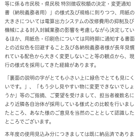
等に係る市民税・県民税 特別徴収税額の決定・変更通知
書（納税義務者用）」の様式及び規格に則りつつ、用紙の
大きさについては電算出力システムの改修費用の抑制及び
機械による封入封緘業務の影響を考慮しながら決定してい
るほか、用紙色・印刷色については同時期に通知する書面
との近似色を回避すること及び各納税義務者様が長年見慣
れている配色から大きく変更しないこと等の観点から、現
行の様式を採用してきた経緯があります。
「裏面の説明の字がとても小さい上に緑色でとても見にく
いです。」、「もう少し見やすい物に変更できないでしょ
うか」等のご指摘、ご要望を受けまして、担当者複数名に
より近隣各自治体が採用している様式との比較を行いまし
たところ、あなた様のご意見を当然のこととして認識した
ところでございます。
本年度の使用見込み分につきましては既に納品済でありま