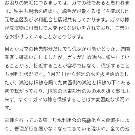
お困りの綿毛につきましては、ガマの穂であると思われま
す。私共も現地を確認し、綿毛が飛散する様子を確認し地
元財産区及び水利組合と情報共有しております。ガマの穂
が洗濯物に付着して大変不快な思いをされており、ご苦労
をお掛けしていることかと存じます。
何とかガマの穂先部分だけでも伐採が可能かどうか、造園
業者に確認いたしましたが、ガマがため池内に植生してい
ることから、接近することが容易ではなく、伐採すること
も困難な状況です。1月21日から溜池の水を抜き始めまし
たが、鴻池はJR線を隔てた南西側の鴻池とJR線の下にある
菅で繋がっており、JR線の北東部分のみの水を抜く事は出
来ず、すぐにガマの穂を伐採することは大変困難な状況で
す。
管理を行っている東二見水利組合の高齢化や人数減少によ
り、管理が行き届かなくなってきている現状や、全ての池