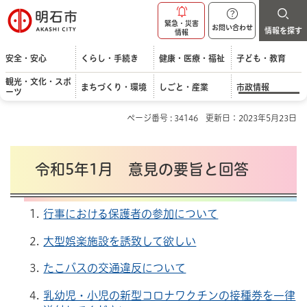
明石市
緊急・災害
お問い合わせ
情報を探す
情報
安全・安心
くらし・手続き
健康・医療・福祉
子ども・教育
観光・文化・スポ
まちづくり・環境
しごと・産業
市政情報
ーツ
ページ番号 : 34146
更新日：2023年5月23日
令和5年1月 意見の要旨と回答
行事における保護者の参加について
大型娯楽施設を誘致して欲しい
たこバスの交通違反について
乳幼児・小児の新型コロナワクチンの接種券を一律