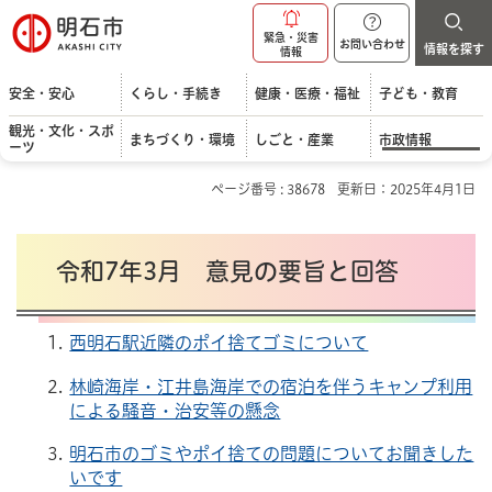
明石市
緊急・災害
お問い合わせ
情報を探す
情報
安全・安心
くらし・手続き
健康・医療・福祉
子ども・教育
観光・文化・スポ
まちづくり・環境
しごと・産業
市政情報
ーツ
ページ番号 : 38678
更新日：2025年4月1日
令和7年3月 意見の要旨と回答
西明石駅近隣のポイ捨てゴミについて
林崎海岸・江井島海岸での宿泊を伴うキャンプ利用
による騒音・治安等の懸念
明石市のゴミやポイ捨ての問題についてお聞きした
いです