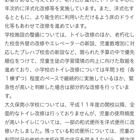
年次的に洋式化改修等を実施しています。また、洋式化す
るとともに、より衛生的に利用いただけるよう床のドライ
化等もあわせて改修を進めています。
学校施設の整備については、トイレ改修のほか、老朽化し
た校舎外壁の改修やエレベータ―の新設、児童数増加に対
応したプレハブ校舎の新設など、限られた予算の中で優先
順位をつけて、児童生徒の学習環境の向上に向けた取組を
進めており、小学校のトイレ改修については年間３校（各
１棟ずつ）程度のペースで継続的に実施しているほか、緊
急性が高いと判断した場合は部分的な改修を行っていま
す。
大久保南小学校については、平成１１年度の開校以降、全
面的なトイレ改修は行っておりませんが、児童の使用頻度
が高いトイレについては、一部の和式便所を洋式便所に改
修いたしました。残っている和式便所については、児童の
利用状況や他校の老朽化等の状況を踏まえながら、順次洋