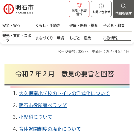
明石市
緊急・災害
お問い合わせ
情報を探す
情報
安全・安心
くらし・手続き
健康・医療・福祉
子ども・教育
観光・文化・スポ
まちづくり・環境
しごと・産業
市政情報
ーツ
ページ番号 : 38578
更新日：2025年5月1日
令和７年２月 意見の要旨と回答
大久保南小学校のトイレの洋式化について
明石市役所裏ベランダ
小児科について
育休退園制度の廃止について