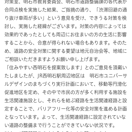
対策室、明石市教育委員会、明石市道路整備課の各代表が
合同点検を実施した結果、ご指摘の通り、「渋滞回避の通
り抜け車両が多い」という意見を受け、できうる対策を検
討し、実施した経緯がございます。対策の内容によっては
効果的であったとしても周辺にお住まいの方の生活に影響
することから、合意が得られない場合もあります。そのた
め、道路の安全対策に関する要望は地元自治会等、地域に
ご相談いただきますようお願い申し上げます。
「住みやすい西明石を提案致します」とのご意見を頂戴い
たしましたが、JR西明石駅周辺地区は 明石市ユニバーサ
ルデザインのまちづくり実行計画において、移動等円滑化
促進地区を定め、その中で市民の方が多く利用する施設を
生活関連施設とし、それらを結ぶ経路を生活関連経路と設
定することで、バリアフリー化等の安全対策を進める計画
となっています。よって、生活関連経路に設定されていな
い道路の整備まで行うことができていない状況です。