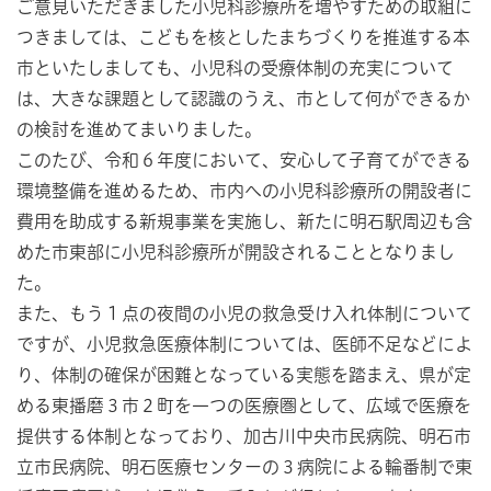
ご意見いただきました小児科診療所を増やすための取組に
つきましては、こどもを核としたまちづくりを推進する本
市といたしましても、小児科の受療体制の充実について
は、大きな課題として認識のうえ、市として何ができるか
の検討を進めてまいりました。
このたび、令和６年度において、安心して子育てができる
環境整備を進めるため、市内への小児科診療所の開設者に
費用を助成する新規事業を実施し、新たに明石駅周辺も含
めた市東部に小児科診療所が開設されることとなりまし
た。
また、もう１点の夜間の小児の救急受け入れ体制について
ですが、小児救急医療体制については、医師不足などによ
り、体制の確保が困難となっている実態を踏まえ、県が定
める東播磨３市２町を一つの医療圏として、広域で医療を
提供する体制となっており、加古川中央市民病院、明石市
立市民病院、明石医療センターの３病院による輪番制で東