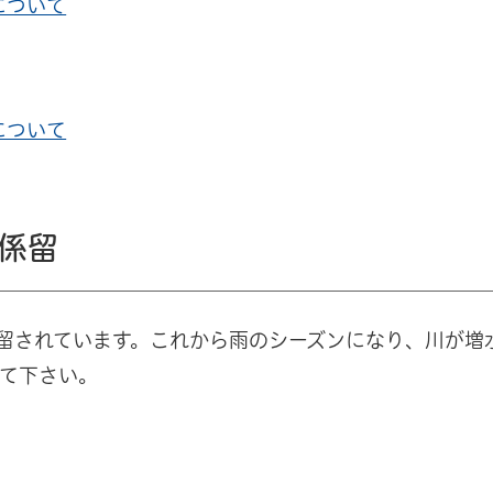
について
について
係留
留されています。これから雨のシーズンになり、川が増
て下さい。