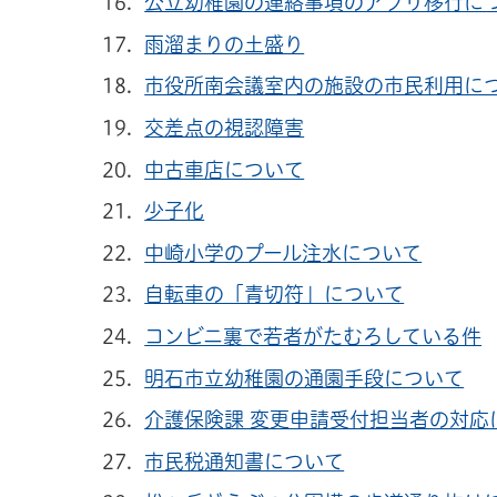
公立幼稚園の連絡事項のアプリ移行に
雨溜まりの土盛り
市役所南会議室内の施設の市民利用に
交差点の視認障害
中古車店について
少子化
中崎小学のプール注水について
自転車の「青切符」について
コンビニ裏で若者がたむろしている件
明石市立幼稚園の通園手段について
介護保険課 変更申請受付担当者の対応
市民税通知書について