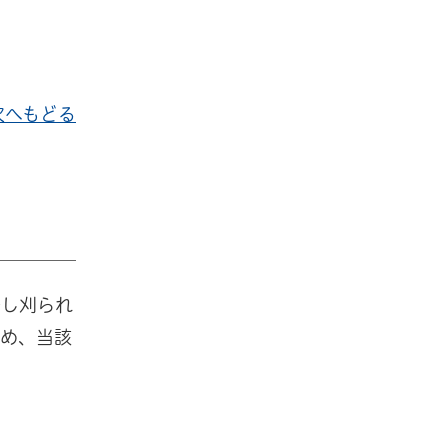
次へもどる
少し刈られ
ため、当該