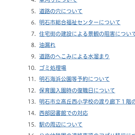
道路の穴について
明石市総合福祉センターについて
住宅街の建設による景観の阻害につい
油漏れ
道路のへこみによる水溜まり
ゴミ処理場
明石海浜公園等予約について
保育園入園時の復職日について
明石市立高丘西小学校の渡り廊下１階
西部図書館での対応
駅の周辺について