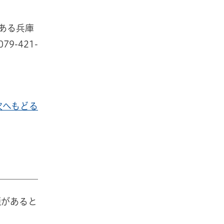
ある兵庫
-421-
次へもどる
題があると