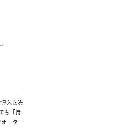
ん。
P導入を決
ても「持
ウォーター