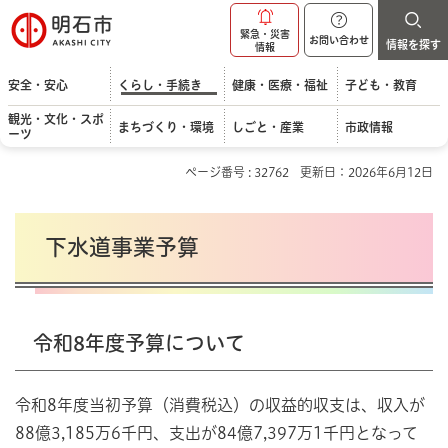
明石市
緊急・災害
お問い合わせ
情報を探す
情報
安全・安心
くらし・手続き
健康・医療・福祉
子ども・教育
観光・文化・スポ
まちづくり・環境
しごと・産業
市政情報
ーツ
ページ番号 : 32762
更新日：2026年6月12日
下水道事業予算
令和8年度予算について
令和8年度当初予算（消費税込）の収益的収支は、収入が
88億3,185万6千円、支出が84億7,397万1千円となって