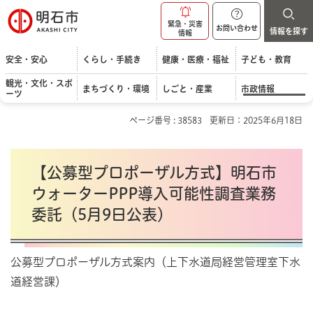
明石市
緊急・災害
お問い合わせ
情報を探す
情報
安全・安心
くらし・手続き
健康・医療・福祉
子ども・教育
観光・文化・スポ
まちづくり・環境
しごと・産業
市政情報
ーツ
ページ番号 : 38583
更新日：2025年6月18日
【公募型プロポーザル方式】明石市
ウォーターPPP導入可能性調査業務
委託（5月9日公表）
公募型プロポーザル方式案内（上下水道局経営管理室下水
道経営課）